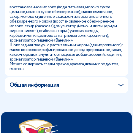
восстановленное молоко (вода питьевая, молоко сухое
цельное, молоко сухое обезжиренное), масло сливочное,
сахар, молоко сгущённое с сахаром из восстановленного
обезжиренного молока (восстановленное обезжиренное
молоко, сахар (сахароза)), эмульгатор (моно- и диглицериды
жирных кислот), стабилизаторы (гуаровая камедь,
карбоксиметилцеллюлоза натриевая соль, каррагинан),
ароматизатор пищевой «Ванилин».
Шоколадная глазурь с растительным жиром (для мороженого):
масло кокосовое рафинированное дезодорированное, сахар,
какао-порошок, эмульгатор пищевая добавка соевый лецитин,
ароматизатор пищевой «Ванилин».
Может содержать следы орехов, арахиса, яичных продуктов,
глютена
Общая информация