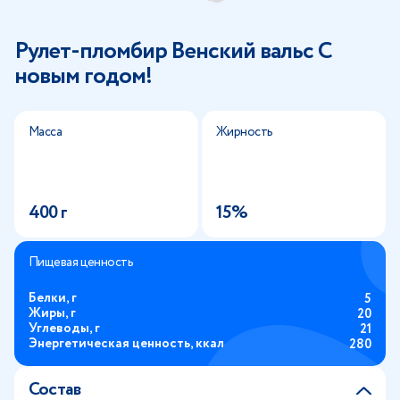
Рулет-пломбир Венский вальс С
новым годом!
Масса
Жирность
400 г
15%
Пищевая ценность
Белки, г
5
Жиры, г
20
Углеводы, г
21
Энергетическая ценность, ккал
280
Состав