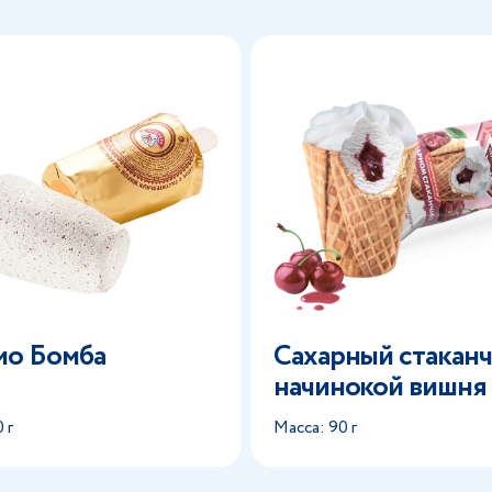
мо Бомба
Сахарный стаканч
начинокой вишня
 г
Масса: 90 г