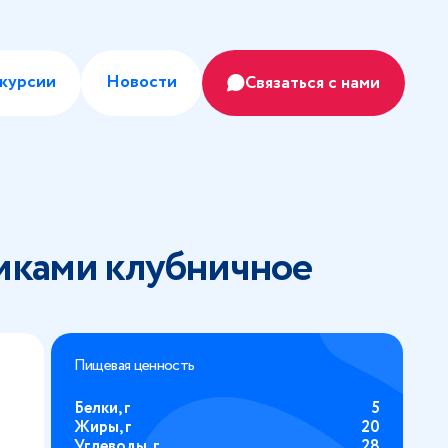
курсии
Новости
Связаться с нами
иками клубничное
Пищевая ценность
Белки, г
5
Жиры, г
20
Углеводы, г
28