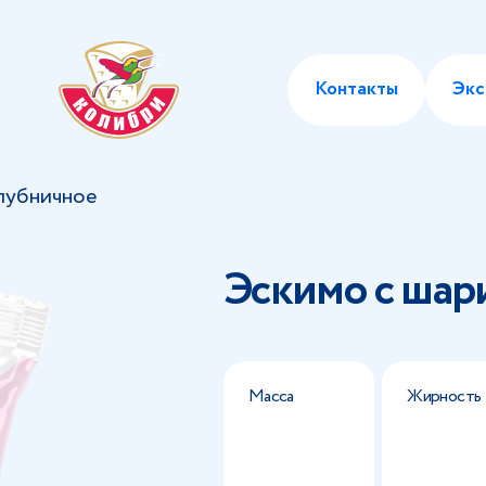
Контакты
Экс
лубничное
Эскимо с шар
Масса
Жирность