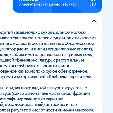
Энергетическая ценность, ккал
310
да питьевая, молоко сухое цельное, молоко
 масло сливочное, молоко сгущённое с сахаром из
нного молока (восстановленное обезжиренное
эмульгатор (моно- и диглицериды жирных кислот),
медь, карбоксиметилцеллюлоза натриевая соль,
пищевой «Ванилин»; Глазурь с растительным
роматом клубники: масло кокосовое
ванное, сахар, молоко сухое обезжиренное,
 ароматизатор пищевой «Клубника», красители
зных видах шоколадной глазури с фруктовым
азурь (сахар, заменитель масла какао, фракции
вое рафинированное, стеарин ши
й, дезодорированный), антиокислитель
лов), регулятор кислотности лимонная кислота,