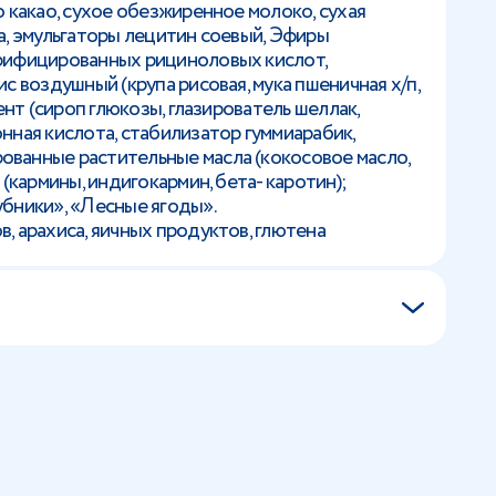
о какао, сухое обезжиренное молоко, сухая
а, эмульгаторы лецитин соевый, Эфиры
рифицированных рициноловых кислот,
с воздушный (крупа рисовая, мука пшеничная х/п,
ент (сироп глюкозы, глазирователь шеллак,
нная кислота, стабилизатор гуммиарабик,
ванные растительные масла (кокосовое масло,
 (кармины, индигокармин, бета- каротин);
бники», «Лесные ягоды».
, арахиса, яичных продуктов, глютена
я