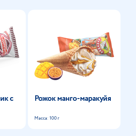
ик с
Рожок манго-маракуйя
Масса: 100 г