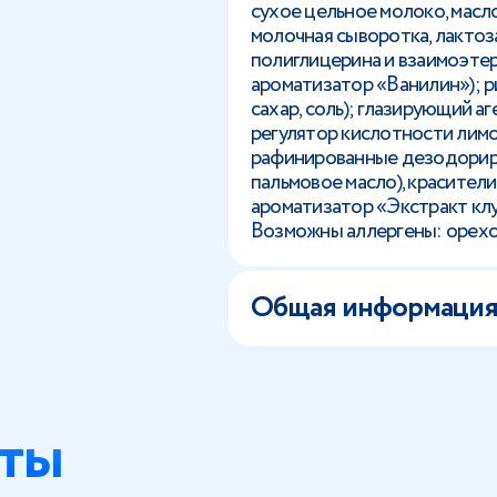
сухое цельное молоко, масл
молочная сыворотка, лактоз
полиглицерина и взаимоэте
ароматизатор «Ванилин»); ри
сахар, соль); глазирующий аг
регулятор кислотности лимо
рафинированные дезодориро
пальмовое масло), красители
ароматизатор «Экстракт клу
Возможны аллергены: орехов
Общая информаци
ты