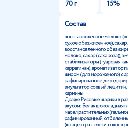
70 г
15%
Состав
восстановленное молоко (во
сухое обезжиренное), сахар,
восстановленного обезжире
молоко, сахар (сахароза)), 
стабилизаторы (гуаровая ка
каррагинан), ароматизатор 
жиром (для мороженого) с а
рафинированное дезодориро
эмульгатор соевый лецитин,
кармины
Драже Рисовые шарики в ра
вкусом: Белая шоколадная гл
масел растительных(пальмо
рафинированный, отбеленны
(концентрат смеси токоферо