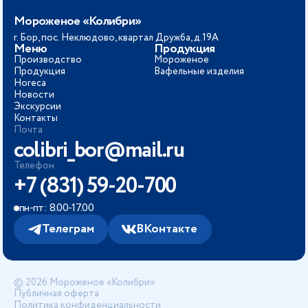
Мороженое «Колибри»
г. Бор, пос. Неклюдово, квартал Дружба, д.19А
Меню
Продукция
Производство
Мороженое
Продукция
Вафельные изделия
Horeca
Новости
Экскурсии
Контакты
Почта
colibri_bor@mail.ru
Телефон
+7 (831) 59-20-700
пн-пт: 8.00-17.00
Телеграм
ВКонтакте
© 2026 Мороженое «Колибри»
Публичная оферта
Политика конфиденциальности