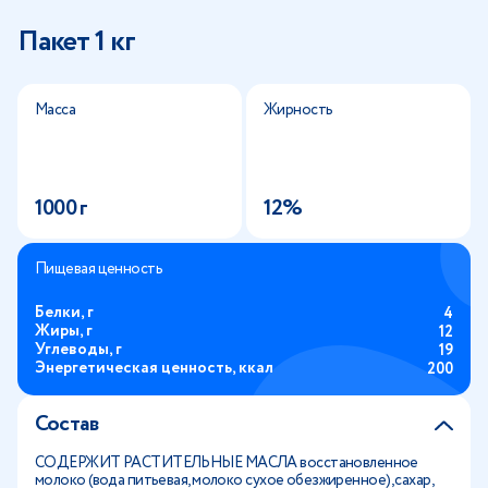
Пакет 1 кг
Масса
Жирность
1000 г
12%
Пищевая ценность
Белки, г
4
Жиры, г
12
Углеводы, г
19
Энергетическая ценность, ккал
200
Состав
СОДЕРЖИТ РАСТИТЕЛЬНЫЕ МАСЛА восстановленное
молоко (вода питьевая, молоко сухое обезжиренное), сахар,