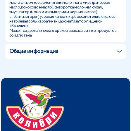
масло сливочное, заменитель молочного жира (рапсовое
масло, кокосовое масло), сыворотка молочная сухая,
эмульгатор (моно-и диглицериды жирных кислот),
стабилизаторы (гуаровая камедь, карбоксиметилцеллюлоза
натриевая соль, каррагинан), ароматизатор пищевой
«Ванилин»;
Может содержать следы орехов, арахиса, яичных продуктов,
сои, глютена
Общая информация