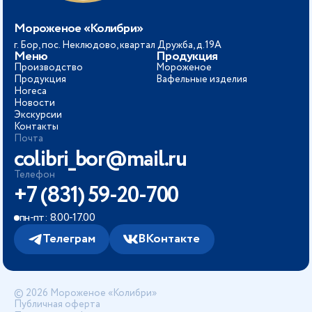
Мороженое «Колибри»
г. Бор, пос. Неклюдово, квартал Дружба, д.19А
Меню
Продукция
Производство
Мороженое
Продукция
Вафельные изделия
Horeca
Новости
Экскурсии
Контакты
Почта
colibri_bor@mail.ru
Телефон
+7 (831) 59-20-700
пн-пт: 8.00-17.00
Телеграм
ВКонтакте
© 2026 Мороженое «Колибри»
Публичная оферта