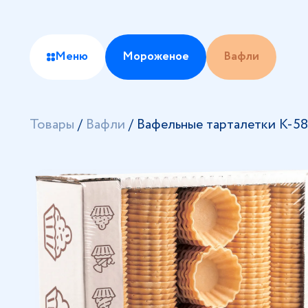
Меню
Мороженое
Вафли
Товары
/
Вафли
/
Вафельные тарталетки К-5