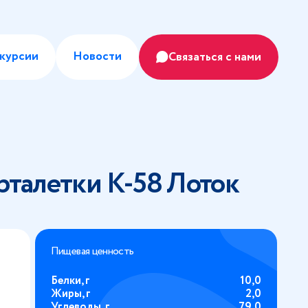
курсии
Новости
Связаться с нами
рталетки К-58 Лоток
Пищевая ценность
Белки, г
10,0
Жиры, г
2,0
Углеводы, г
79,0