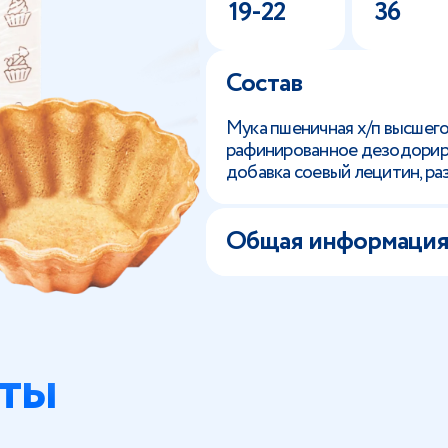
19-22
36
Состав
Мука пшеничная х/п высшего
рафинированное дезодориров
добавка соевый лецитин, ра
Общая информаци
ты