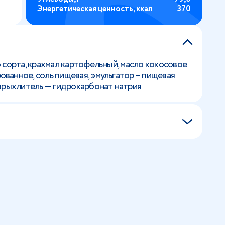
Энергетическая ценность, ккал
370
 сорта, крахмал картофельный, масло кокосовое
анное, соль пищевая, эмульгатор – пищевая
зрыхлитель — гидрокарбонат натрия
я