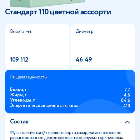
Стандарт 110 цветной асссорти
Высота, мм
Диаметр
109-112
46-49
Пищевая ценность
Белки, г
7,7
Жиры, г
4,6
Углеводы, г
84,6
Энергетическая ценность, ккал
410
Состав
Мука пшеничная х/п первого сорта, сахар, масло кокосовое
рафинированное дезодорированное, эмульгатор- пищевая