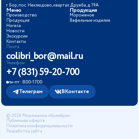
г. Бор, пос. Неклюдово, квартал Дружба, д.19А
Меню
Продукция
Производство
Мороженое
Продукция
Вафельные изделия
Horeca
Новости
Экскурсии
Контакты
Почта
colibri_bor@mail.ru
Телефон
+7 (831) 59-20-700
пн-пт: 8.00-17.00
Телеграм
ВКонтакте
© 2026 Мороженое «Колибри»
Публичная оферта
Политика конфиденциальности
Разработка сайта