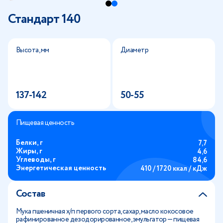
Стандарт 140
Высота, мм
Диаметр
137-142
50-55
Пищевая ценность
Белки, г
7,7
Жиры, г
4,6
Углеводы, г
84,6
Энергетическая ценность
410 / 1720 ккал / кДж
Состав
Мука пшеничная х/п первого сорта, сахар, масло кокосовое
рафинированное дезодорированное, эмульгатор — пищевая