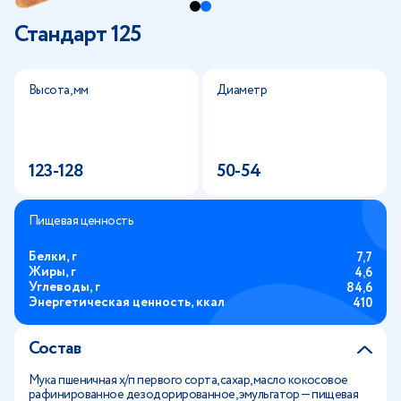
Стандарт 125
Высота, мм
Диаметр
123-128
50-54
Пищевая ценность
Белки, г
7,7
Жиры, г
4,6
Углеводы, г
84,6
Энергетическая ценность, ккал
410
Состав
Мука пшеничная х/п первого сорта, сахар, масло кокосовое
рафинированное дезодорированное, эмульгатор — пищевая