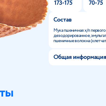
173-175
70-75
Состав
Мука пшеничная х/п первого
дезодорированное, эмульгат
пшеничные волокна (клетчат
Общая информаци
ты