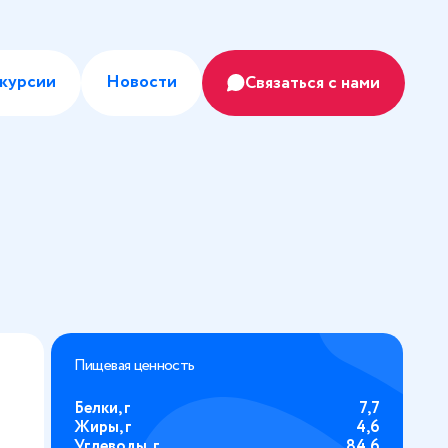
курсии
Новости
Связаться с нами
Пищевая ценность
Белки, г
7,7
Жиры, г
4,6
Углеводы, г
84,6