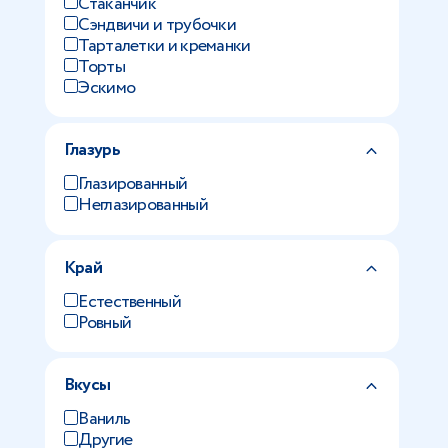
Стаканчик
Сэндвичи и трубочки
Тарталетки и креманки
Торты
Эскимо
Глазурь
Глазированный
Неглазированный
Край
Естественный
Ровный
Вкусы
Ваниль
Другие