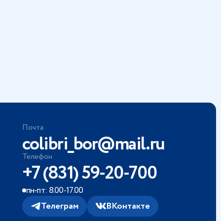
Почта
colibri_bor@mail.ru
Телефон
+7 (831) 59-20-700
пн-пт: 8.00-17.00
Телеграм
ВКонтакте