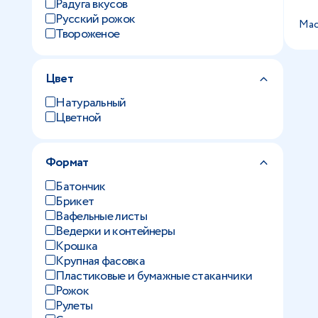
Радуга вкусов
Русский рожок
Мас
Твороженое
Цвет
Натуральный
Цветной
Формат
Батончик
Брикет
Вафельные листы
Ведерки и контейнеры
Крошка
Крупная фасовка
Пластиковые и бумажные стаканчики
Рожок
Рулеты