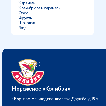
Карамель
Крем-брюле и карамель
Орех
Фрукты
Шоколад
Ягоды
Мороженое «Колибри»
г. Бор, пос. Неклюдово, квартал Дружба, д.19А