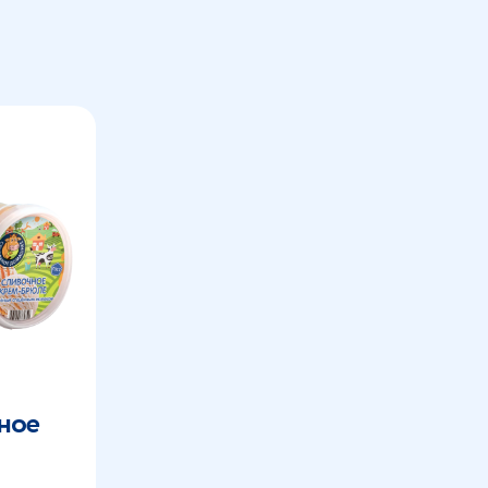
ное
-