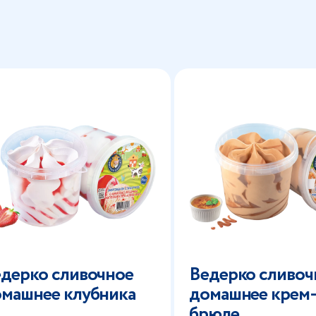
дерко сливочное
Ведерко сливоч
машнее клубника
домашнее крем
брюле