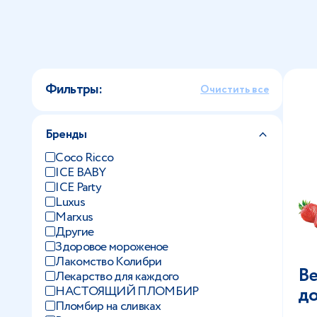
Фильтры:
Очистить все
Бренды
Coco Ricco
ICE BABY
ICE Party
Luxus
Marxus
Другие
Здоровое мороженое
Лакомство Колибри
Ве
Лекарство для каждого
до
НАСТОЯЩИЙ ПЛОМБИР
Пломбир на сливках