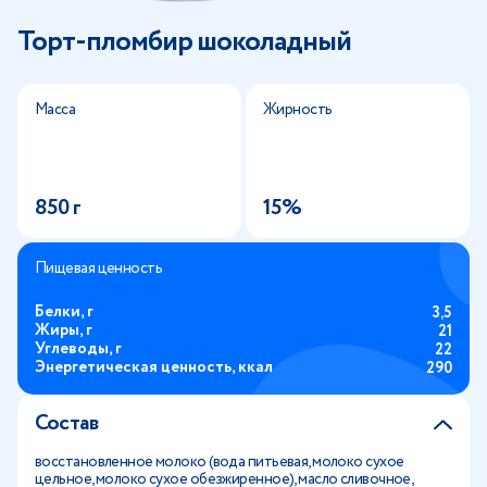
Торт-пломбир шоколадный
Масса
Жирность
850 г
15%
Пищевая ценность
Белки, г
3,5
Жиры, г
21
Углеводы, г
22
Энергетическая ценность, ккал
290
Состав
восстановленное молоко (вода питьевая, молоко сухое
цельное, молоко сухое обезжиренное), масло сливочное,