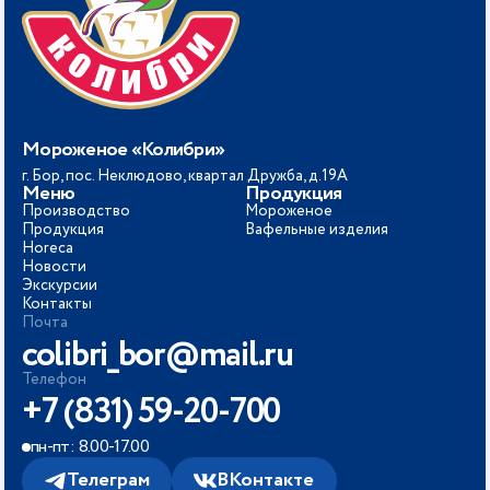
Мороженое «Колибри»
г. Бор, пос. Неклюдово, квартал Дружба, д.19А
Меню
Продукция
Производство
Мороженое
Продукция
Вафельные изделия
Horeca
Новости
Экскурсии
Контакты
Почта
colibri_bor@mail.ru
Телефон
+7 (831) 59-20-700
пн-пт: 8.00-17.00
Телеграм
ВКонтакте