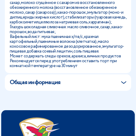
сахар, молоко сгущённое с сахаром из восстановленного
обезжиренного молока (восстановленное обезжиренное
молоко, сахар (сахароза)), какао-порошок, эмульгатор (моно- и
диглицериды жирных кислот), стабилизаторы (гуаровая камедь,
карбоксиметилцеллюлоза натриевая соль, каррагинан);
Глазурь шоколадная сливочная: масло сливочное, сахар, какао-
порошок, вода питьевая;
Вафельный лист: мука пшеничная х/п в/с, крахмал
картофельный, пшеничные волокна (клетчатка), масло
кокосовое рафинированное дезодорированное, эмульгатор-
пищевая добавка соевый лецитин, соль пищевая.
Может содержать следы орехов, арахиса, яичных продуктов
Рекомендуется перед употреблением оставить торт при
комнатной температуре на 30 минут
Общая информация