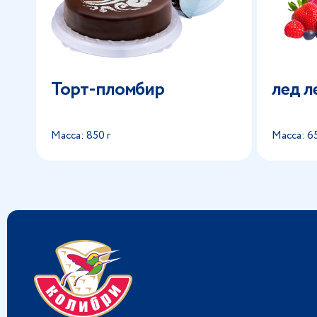
Торт-пломбир
лед л
Масса: 850 г
Масса: 65