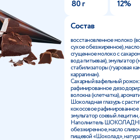
80 г
12%
Состав
восстановленное молоко (во
сухое обезжиренное), масло
сгущенное молоко с сахаром 
вода питьевая), эмульгатор 
стабилизаторы (гуаровая ка
каррагинан).
Сахарный вафельный рожок: м
рафинированное дезодориро
волокна (клетчатка), арома
Шоколадная глазурь с расти
кокосовое рафинированное 
эмульгатор соевый лецитин,
Наполнитель ШОКОЛАДНЫЙ:
обезжиренное, масло сливоч
пищевой «Шоколад», натура