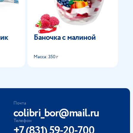
чик
Баночка с малиной
Масса: 350 г
Почта
colibri_bor@mail.ru
Телефон
+7 (831) 59-20-700