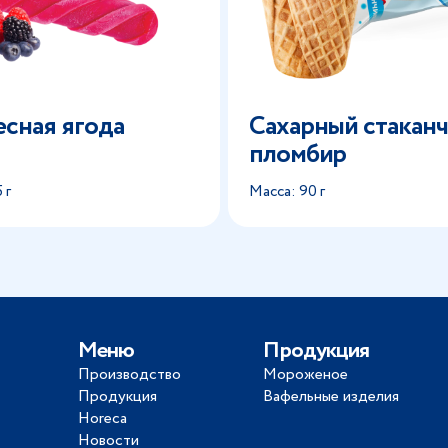
есная ягода
Сахарный стакан
пломбир
 г
Масса: 90 г
Меню
Продукция
Производство
Мороженое
Продукция
Вафельные изделия
Horeca
Новости