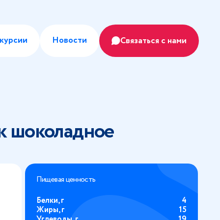
курсии
Новости
Связаться с нами
к шоколадное
Пищевая ценность
Белки, г
4
Жиры, г
15
Углеводы, г
19