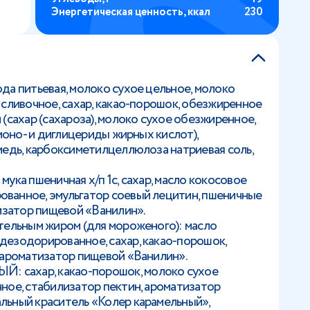
Энергетическая ценность, ккал
230
да питьевая, молоко сухое цельное, молоко
 сливочное, сахар, какао-порошок, обезжиренное
(сахар (сахароза), молоко сухое обезжиренное,
(моно- и диглицериды жирных кислот),
медь, карбоксиметилцеллюлоза натриевая соль,
ука пшеничная х/п 1с, сахар, масло кокосовое
ванное, эмульгатор соевый лецитин, пшеничные
тизатор пищевой «Ванилин».
тельным жиром (для мороженого): масло
дезодорированное, сахар, какао-порошок,
 ароматизатор пищевой «Ванилин».
 сахар, какао-порошок, молоко сухое
ное, стабилизатор пектин, ароматизатор
льный краситель «Колер карамельный»,