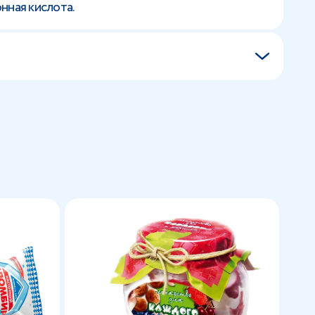
нная кислота.
я