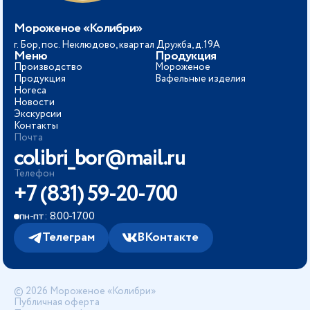
Мороженое «Колибри»
г. Бор, пос. Неклюдово, квартал Дружба, д.19А
Меню
Продукция
Производство
Мороженое
Продукция
Вафельные изделия
Horeca
Новости
Экскурсии
Контакты
Почта
colibri_bor@mail.ru
Телефон
+7 (831) 59-20-700
пн-пт: 8.00-17.00
Телеграм
ВКонтакте
© 2026 Мороженое «Колибри»
Публичная оферта