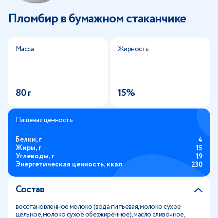
Пломбир в бумажном стаканчике
Масса
Жирность
80 г
15%
Пищевая ценность
Белки, г
4
Жиры, г
15
Углеводы, г
19
Энергетическая ценность, ккал
230
Состав
восстановленное молоко (вода питьевая, молоко сухое
цельное, молоко сухое обезжиренное), масло сливочное,