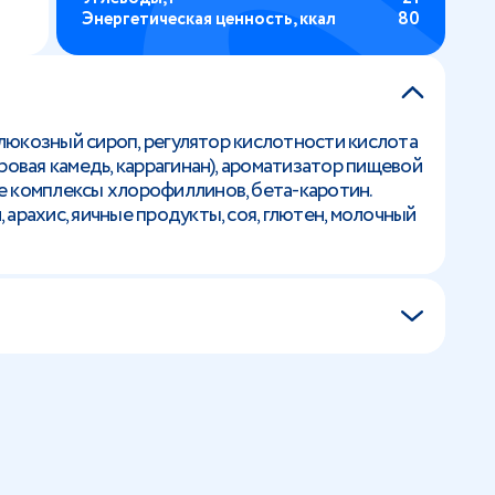
Энергетическая ценность, ккал
80
 глюкозный сироп, регулятор кислотности кислота
ровая камедь, каррагинан), ароматизатор пищевой
е комплексы хлорофиллинов, бета-каротин.
арахис, яичные продукты, соя, глютен, молочный
я