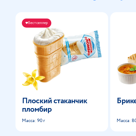
Бестселлер
Плоский стаканчик
Брик
пломбир
Масса: 90 г
Масса: 80