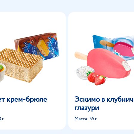
ет крем-брюле
Эскимо в клубни
глазури
 г
Масса: 55 г