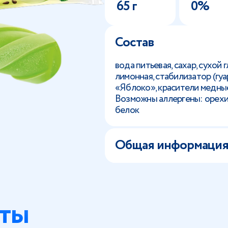
65 г
0%
Состав
вода питьевая, сахар, сухой
лимонная, стабилизатор (гуа
«Яблоко», красители медны
Возможны аллергены: орехи, 
белок
Общая информаци
ты