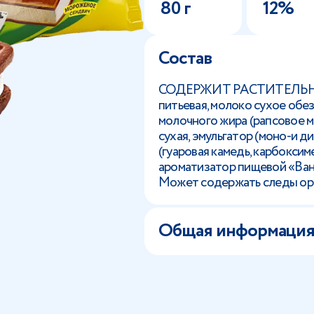
80 г
12%
Состав
СОДЕРЖИТ РАСТИТЕЛЬНЫЕ
питьевая, молоко сухое обез
молочного жира (рапсовое м
сухая, эмульгатор (моно-и 
(гуаровая камедь, карбоксим
ароматизатор пищевой «Ван
Может содержать следы оре
Общая информаци