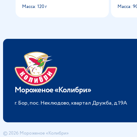
Масса: 120 г
Масса: 90
Мороженое «Колибри»
г. Бор, пос. Неклюдово, квартал Дружба, д.19А
© 2026 Мороженое «Колибри»