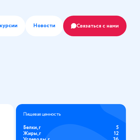
курсии
Новости
Связаться с нами
Пищевая ценность
Белки, г
5
Жиры, г
12
Углеводы, г
36