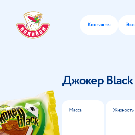
Контакты
Экс
Джокер Black
Масса
Жирность