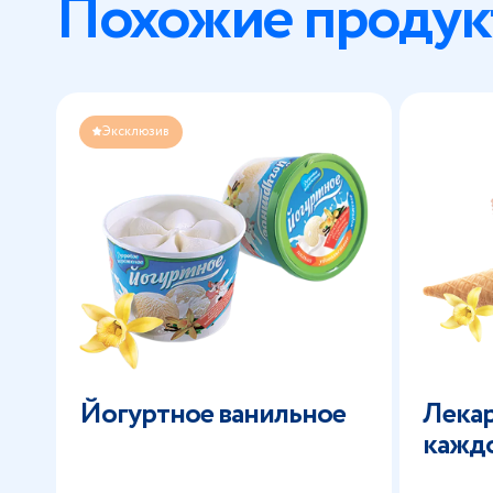
Похожие продук
Эксклюзив
Йогуртное ванильное
Лекар
каждо