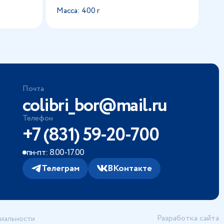
Масса: 400 г
Почта
colibri_bor@mail.ru
Телефон
+7 (831) 59-20-700
пн-пт: 8.00-17.00
Телеграм
ВКонтакте
Разработка сайта
иальности