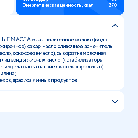
Энергетическая ценность, ккал
270
 МАСЛА восстановленное молоко (вода
жиренное), сахар, масло сливочное, заменитель
асло, кокосовое масло), сыворотка молочная
диглицериды жирных кислот), стабилизаторы
етилцеллюлоза натриевая соль, каррагинан),
илин»;
хов, арахиса, яичных продуктов
я