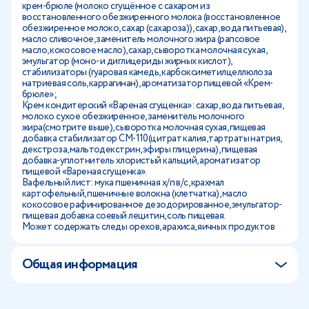
крем-брюле (молоко сгущённое с сахаром из
восстановленного обезжиренного молока (восстановленное
обезжиренное молоко, сахар (сахароза)), сахар, вода питьевая),
масло сливочное, заменитель молочного жира (рапсовое
масло, кокосовое масло), сахар, сыворотка молочная сухая,
эмульгатор (моно- и диглицериды жирных кислот),
стабилизаторы (гуаровая камедь, карбоксиметилцеллюлоза
натриевая соль, каррагинан), ароматизатор пищевой «Крем-
брюле»;
Крем кондитерский «Вареная сгущенка»: сахар, вода питьевая,
молоко сухое обезжиренное, заменитель молочного
жира(смотрите выше), сыворотка молочная сухая, пищевая
добавка стабилизатор СМ-110(цитрат калия, тартраты натрия,
декстроза, мальтодекстрин, эфиры глицерина), пищевая
добавка-уплотнитель хлористый кальций, ароматизатор
пищевой «Вареная сгущенка».
Вафельный лист: мука пшеничная х/п в/с, крахмал
картофельный, пшеничные волокна (клетчатка), масло
кокосовое рафинированное дезодорированное, эмульгатор-
пищевая добавка соевый лецитин, соль пищевая.
Может содержать следы орехов, арахиса, яичных продуктов
Общая информация