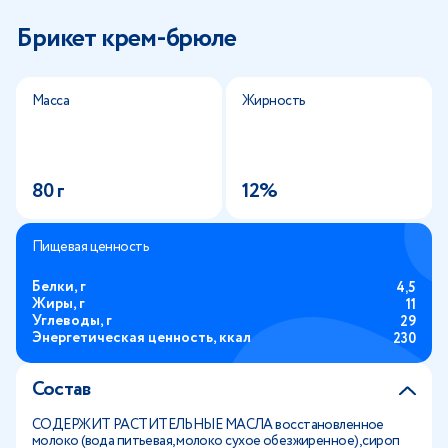
Брикет крем-брюле
Масса
Жирность
80 г
12%
Пищевая ценность
Белки, г
4,5
Жиры, г
11
Углеводы, г
29
Энергетическая ценность, ккал
230
Состав
СОДЕРЖИТ РАСТИТЕЛЬНЫЕ МАСЛА восстановленное
молоко (вода питьевая, молоко сухое обезжиренное), сироп