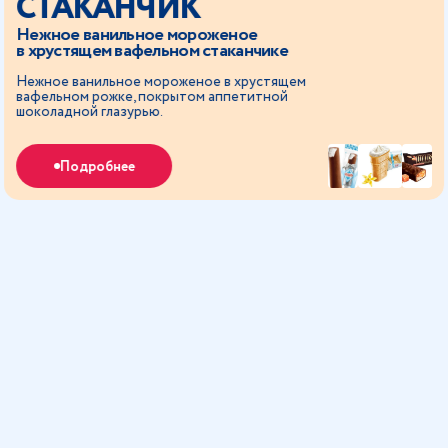
АНЧИК
LUXU
ильное мороженое
Сливочное 
 вафельном стаканчике
и соленой 
ное мороженое в хрустящем
Райское насл
ке, покрытом аппетитной
кокосового м
азурью.
и хрустящая г
нее
Подро